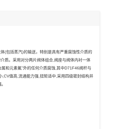
体(包括蒸汽)的输送，特别是具有严重腐蚀性介质的
介质。采用对分两片阀体组合,阀座与阀体内衬一体
属和元素氟”外的任何介质腐蚀,其中D71F46阀杆与
,CV值高,流通能力强,扭矩适中,采用四级密封结构并
漏。