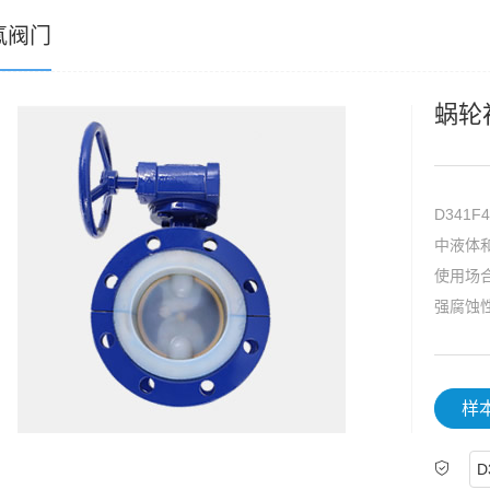
氟阀门
蜗轮
D341
中液体
使用场
强腐蚀
样
D