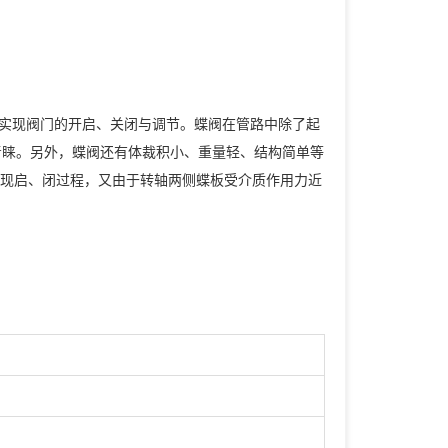
实现阀门的开启、关闭与调节。蝶阀在管路中除了起
青睐。另外，蝶阀还有体裁积小、重量轻、结构简单等
可实现启、闭过程，又由于转轴两侧蝶板受介质作用力近