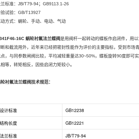
兰标准：JB/T79-94；GB9113.1-26
验试验：GB/T13927
驱动方式：蜗轮、手动、电动、气动
341F46-16C
蜗轮衬氟法兰蝶阀
是用阀杆一起转动的蝶板作启闭件，用以
切断和截流用外，近年来已经把密封性能作为评价的主要指标，受到市场
优点，与同参数闸阀比较，平均减轻重量达30~50%，蝶板旋转90度即
似相等，转矩相反，因些启闭力矩较小。
蜗轮衬氟法兰蝶阀技术规范：
设计标准
GB12238
结构长度
GB12221
法兰标准
JB/T79-94