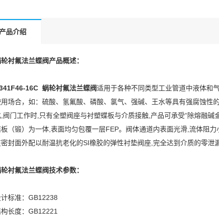
产品介绍
蜗轮衬氟法兰蝶阀
产品概述：
341F46-16C
蜗轮衬氟法兰蝶阀
适用于各种不同类型工业管道中液体和气
使用场合，如：硫酸、氢氟酸、磷酸、氯气、强碱、王水等具有强腐蚀性的
化,阀门工作时,只有全塑阀座与衬塑蝶板与介质接触,产品可承受“除熔融碱金
蝶板（锻）为一体,表面均匀包覆一层FEP。阀体通道内表面光滑,流体阻力小
在密封面外配以耐温抗老化的SI橡胶的弹性衬垫阀座,完全达到介质的零泄
蜗轮
衬氟法兰蝶阀
技术参数：
计标准：GB12238
构长度：GB12221