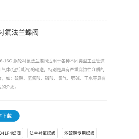
衬氟法兰蝶阀
F46-16C 蜗轮衬氟法兰蝶阀适用于各种不同类型工业管道
和气体(包括蒸汽)的输送，特别是具有严重腐蚀性介质的
合，如：硫酸、氢氟酸、磷酸、氯气、强碱、王水等具有
性的介质。
本下载
341F4蝶阀
法兰衬氟蝶阀
浓硫酸专用蝶阀