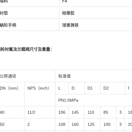
填料
F4
衬垫
硅橡胶
蜗轮手柄
球墨铸铁
蜗轮衬氟法兰蝶阀尺寸及重量：
公称通径
标准值
DN（mm）
NPS（inch）
L
D
D1
D2
f
PN1.0MPa
40
11/2
106
145
110
85
3
1
50
2
108
160
125
100
3
2